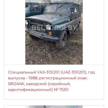
Специальный УАЗ-3151201 (UAZ-3151201), год
выпуска – 1988, регистрационный знак:
5812AAK, заводской (серийный,
идентификационный) № 7530