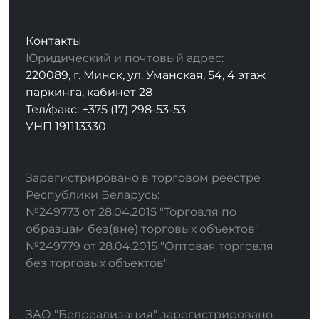
Контакты
Юридический и почтовый адрес:
220089, г. Минск, ул. Уманская, 54, 4 этаж
паркинга, кабинет 28
Тел/факс: +375 (17) 298-53-53
УНП 191113330
Зарегистрировано в торговом реестре
Республики Беларусь:
№249773 от 28.04.2015 "Торговля по
образцам без(вне) торговых объектов"
№249779 от 28.04.2015 "Оптовая торговля
без торговых объектов"
ЗАО "Белреализация" зарегистрировано