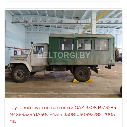
Грузовой фургон вахтовый GAZ-3308 BM3284,
№ Х8932841А50СЕ4314 33081050892785, 2005
г.в.