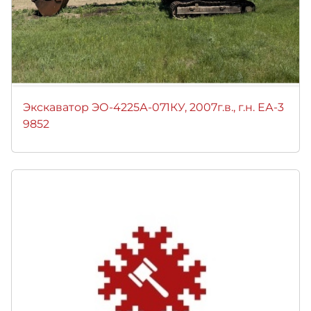
Экскаватор ЭО-4225А-071КУ, 2007г.в., г.н. ЕА-3
9852