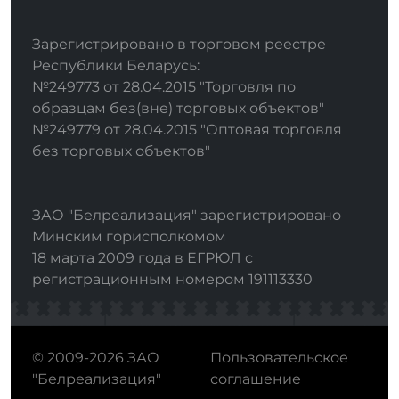
Зарегистрировано в торговом реестре
Республики Беларусь:
№249773 от 28.04.2015 "Торговля по
образцам без(вне) торговых объектов"
№249779 от 28.04.2015 "Оптовая торговля
без торговых объектов"
ЗАО "Белреализация" зарегистрировано
Минским горисполкомом
18 марта 2009 года в ЕГРЮЛ с
регистрационным номером 191113330
© 2009-2026 ЗАО
Пользовательское
"Белреализация"
соглашение