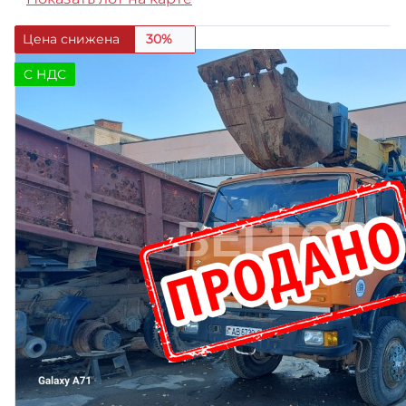
Цена снижена
30%
C НДС