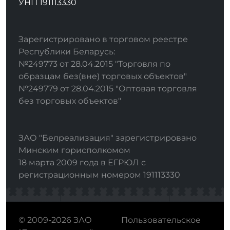
УНП 191113330
Зарегистрировано в торговом реестре
Республики Беларусь:
№249773 от 28.04.2015 "Торговля по
образцам без(вне) торговых объектов"
№249779 от 28.04.2015 "Оптовая торговля
без торговых объектов"
ЗАО "Белреализация" зарегистрировано
Минским горисполкомом
18 марта 2009 года в ЕГРЮЛ с
регистрационным номером 191113330
© 2009-2026 ЗАО
Пользовательское