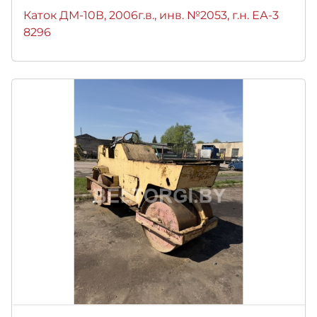
Каток ДМ-10В, 2006г.в., инв. №2053, г.н. ЕА-3
8296