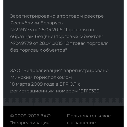
Зарегистрировано в торговом реестре
Республики Беларусь:
№249773 от 28.04.2015 "Торговля по
образцам без(вне) торговых объектов"
№249779 от 28.04.2015 "Оптовая торговля
без торговых объектов"
ЗАО "Белреализация" зарегистрировано
Минским горисполкомом
18 марта 2009 года в ЕГРЮЛ с
регистрационным номером 191113330
© 2009-2026 ЗАО
Пользовательское
"Белреализация"
соглашение