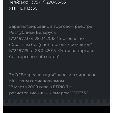
Тел/факс: +375 (17) 298-53-53
УНП 191113330
Зарегистрировано в торговом реестре
Республики Беларусь:
№249773 от 28.04.2015 "Торговля по
образцам без(вне) торговых объектов"
№249779 от 28.04.2015 "Оптовая торговля
без торговых объектов"
ЗАО "Белреализация" зарегистрировано
Минским горисполкомом
18 марта 2009 года в ЕГРЮЛ с
регистрационным номером 191113330