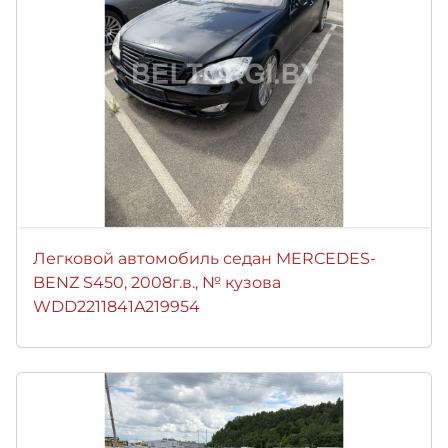
Легковой автомобиль седан MERCEDES-
BENZ S450, 2008г.в., № кузова
WDD2211841A219954