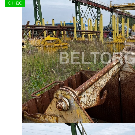
C НДС