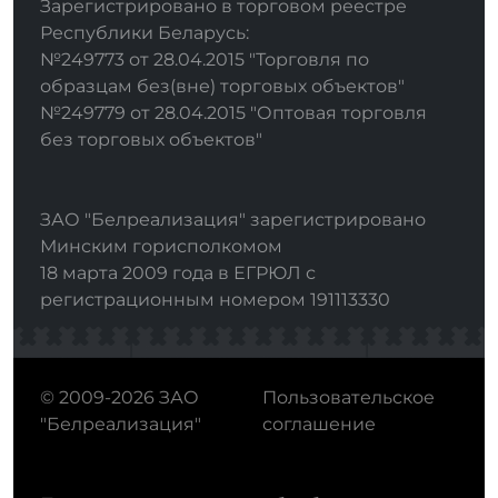
Зарегистрировано в торговом реестре
Республики Беларусь:
№249773 от 28.04.2015 "Торговля по
образцам без(вне) торговых объектов"
№249779 от 28.04.2015 "Оптовая торговля
без торговых объектов"
ЗАО "Белреализация" зарегистрировано
Минским горисполкомом
18 марта 2009 года в ЕГРЮЛ с
регистрационным номером 191113330
© 2009-2026 ЗАО
Пользовательское
"Белреализация"
соглашение