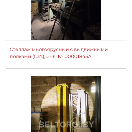
Стеллаж многоярусный с выдвижными
полками (С.И.), инв. № 00001845А