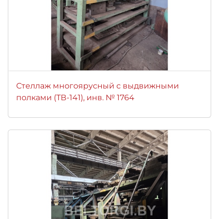
Стеллаж многоярусный с выдвижными
полками (ТВ-141), инв. № 1764