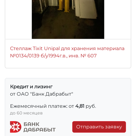
Стеллаж Tixit Unipal для хранения материала
№0134/0139 б/у1994г.в., инв. № 607
Кредит и лизинг
от ОАО "Банк Дабрабыт"
Ежемесячный платеж: от
4,81
руб.
до 60 месяцев
Отправить заявку