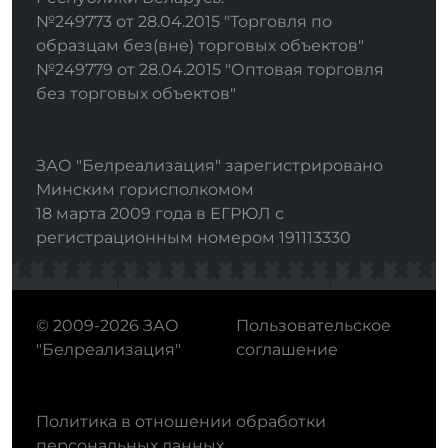
№249773 от 28.04.2015 "Торговля по
образцам без(вне) торговых объектов"
№249779 от 28.04.2015 "Оптовая торговля
без торговых объектов"
ЗАО "Белреализация" зарегистрировано
Минским горисполкомом
18 марта 2009 года в ЕГРЮЛ с
регистрационным номером 191113330
© 2009-2026 ЗАО
Пользовательское
"Белреализация"
соглашение
Политика в отношении обработки
персональных данных