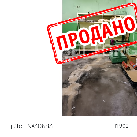
Лот №30683
902