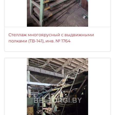
Стеллаж многоярусный с выдвижными
полками (ТВ-141), инв. № 1764