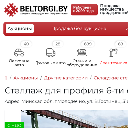
Продажа
Работаем
имущества
c 2009 года
предприяти
Аукционы
Продажа без аукциона
49
28
699
69
Легковые
Станки и
Грузовые авто
Спецтехника
авто
оборудование
Аукционы
Другие категории
Складские ст
Стеллаж для профиля 6-ти 
Адрес: Минская обл, г.Молодечно, ул. В.Гостинец, 3
C НДС