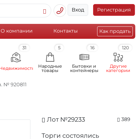
Вход
Регистрация
О компании
Контакты
Как продать
31
5
16
120
Народные
Бытовки и
Другие
Недвижимость
товары
контейнеры
категории
. № 920811
Лот №29233
389
Торги состоялись