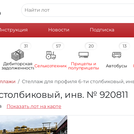
й
Инструкция
Новости
Подписка
31
57
20
13
Дебиторская
Прицепы и
Сельхозтехника
Автобусы
задолженность
полуприцепы
еллажи
Стеллаж для профиля 6-ти столбиковый, инв
столбиковый, инв. № 920811
1а
Показать лот на карте