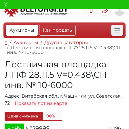
Аукционы
Как продать
Аукционы
Другие категории
Лестничная площадка ЛПФ 28.11.5 V=0.438\СП
инв. № 10-6000
Лестничная площадка
ЛПФ 28.11.5 V=0.438\СП
инв. № 10-6000
Адрес: Витебская обл., г. Чашники, ул. Советская,
72
Показать лот на карте
Цена снижена
90%
C НДС
Лот №29898
296