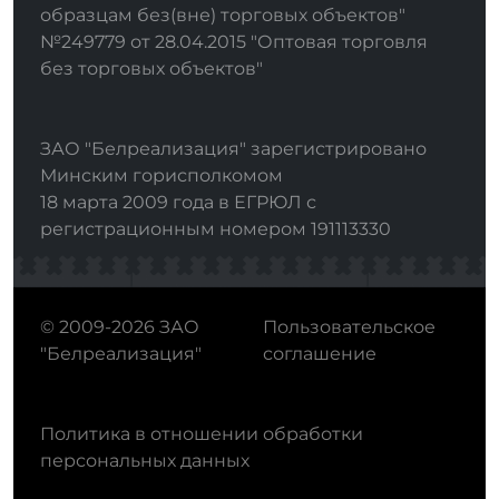
образцам без(вне) торговых объектов"
№249779 от 28.04.2015 "Оптовая торговля
без торговых объектов"
ЗАО "Белреализация" зарегистрировано
Минским горисполкомом
18 марта 2009 года в ЕГРЮЛ с
регистрационным номером 191113330
© 2009-2026 ЗАО
Пользовательское
"Белреализация"
соглашение
Политика в отношении обработки
персональных данных