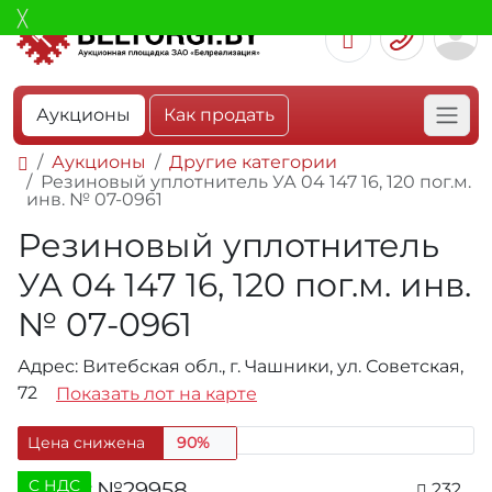
Аукционы
Как продать
Аукционы
Другие категории
Резиновый уплотнитель УА 04 147 16, 120 пог.м.
инв. № 07-0961
Резиновый уплотнитель
УА 04 147 16, 120 пог.м. инв.
№ 07-0961
Адрес: Витебская обл., г. Чашники, ул. Советская,
72
Показать лот на карте
Цена снижена
90%
C НДС
Лот №29958
232