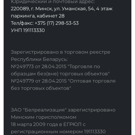
Юридический и почтовый адрес:
220089, г. Минск, ул. Уманская, 54, 4 этаж
паркинга, кабинет 28
Тел/факс: +375 (17) 298-53-53
УНП 191113330
Зарегистрировано в торговом реестре
Республики Беларусь:
№249773 от 28.04.2015 "Торговля по
образцам без(вне) торговых объектов"
№249779 от 28.04.2015 "Оптовая торговля
без торговых объектов"
ЗАО "Белреализация" зарегистрировано
Минским горисполкомом
18 марта 2009 года в ЕГРЮЛ с
регистрационным номером 191113330