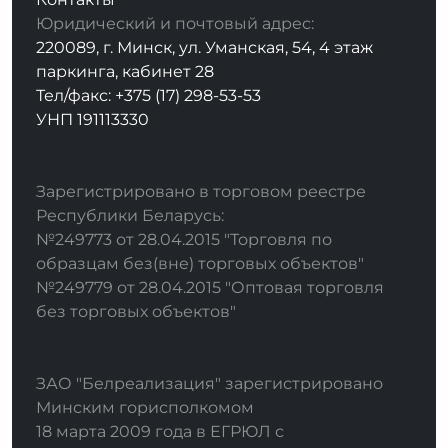
Юридический и почтовый адрес:
220089, г. Минск, ул. Уманская, 54, 4 этаж
паркинга, кабинет 28
Тел/факс: +375 (17) 298-53-53
УНП 191113330
Зарегистрировано в торговом реестре
Республики Беларусь:
№249773 от 28.04.2015 "Торговля по
образцам без(вне) торговых объектов"
№249779 от 28.04.2015 "Оптовая торговля
без торговых объектов"
ЗАО "Белреализация" зарегистрировано
Минским горисполкомом
18 марта 2009 года в ЕГРЮЛ с