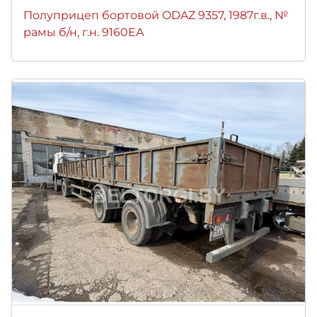
Полуприцеп бортовой ODAZ 9357, 1987г.в., №
рамы б/н, г.н. 9160ЕА