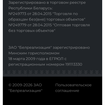
Зарегистрировано в торговом реестре
Республики Беларусь:
№249773 от 28.04.2015 "Торговля по
образцам без(вне) торговых объектов"
№249779 от 28.04.2015 "Оптовая торговля
без торговых объектов"
ЗАО "Белреализация" зарегистрировано
Минским горисполкомом
18 марта 2009 года в ЕГРЮЛ с
регистрационным номером 191113330
© 2009-2026 ЗАО
Пользовательское
"Белреализация"
соглашение