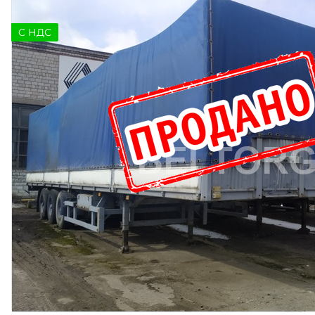
C НДС