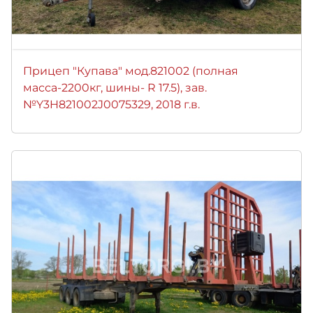
Прицеп "Купава" мод.821002 (полная
масса-2200кг, шины- R 17.5), зав.
№Y3H821002J0075329, 2018 г.в.