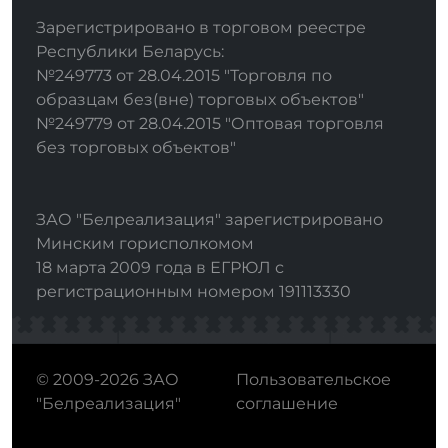
Зарегистрировано в торговом реестре
Республики Беларусь:
№249773 от 28.04.2015 "Торговля по
образцам без(вне) торговых объектов"
№249779 от 28.04.2015 "Оптовая торговля
без торговых объектов"
ЗАО "Белреализация" зарегистрировано
Минским горисполкомом
18 марта 2009 года в ЕГРЮЛ с
регистрационным номером 191113330
© 2009-2026 ЗАО
Пользовательское
"Белреализация"
соглашение