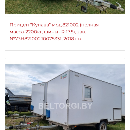
Прицеп "Купава" мод.821002 (полная
масса-2200кг, шины- R 17.5), зав.
№Y3H821002J0075331, 2018 г.в.