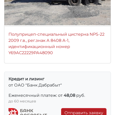
Полуприцеп-специальный цистерна NPS-22
2009 г.в., рег.знак А 8408 А-1,
идентификационный номер
Y69АС22229РА48090
Кредит и лизинг
от ОАО "Банк Дабрабыт"
Ежемесячный платеж: от
48,08
руб.
до 60 месяцев
Отправить заявку