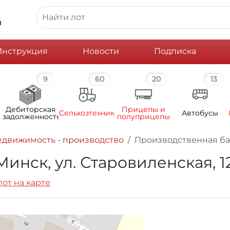
й
Инструкция
Новости
Подписка
9
60
20
13
Дебиторская
Прицепы и
Сельхозтехника
Автобусы
задолженность
полуприцепы
движимость - производство
Производственная база
Минск, ул. Старовиленская, 1
лот на карте