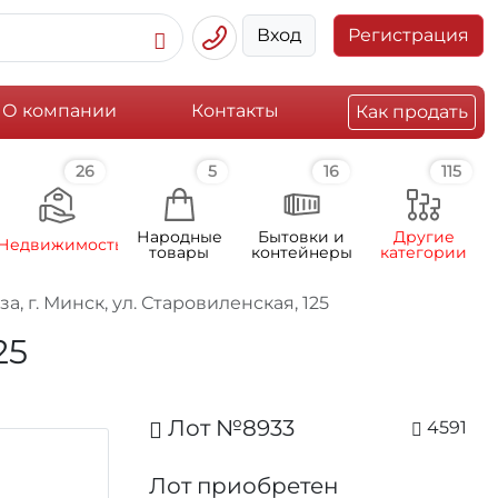
Вход
Регистрация
О компании
Контакты
Как продать
26
5
16
115
Народные
Бытовки и
Другие
Недвижимость
товары
контейнеры
категории
, г. Минск, ул. Старовиленская, 125
25
Лот №8933
4591
Лот приобретен