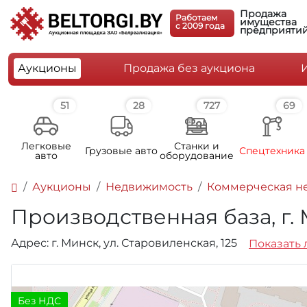
Продажа
Работаем
имущества
c 2009 года
предприяти
Аукционы
Продажа без аукциона
51
28
727
69
Легковые
Станки и
Грузовые авто
Спецтехника
авто
оборудование
Аукционы
Недвижимость
Коммерческая не
Производственная база, г. 
Адрес: г. Минск, ул. Старовиленская, 125
Показать 
Без НДС