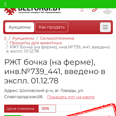
Аукционы
Как продать
Аукционы
Сельхозтехника
Прицепы для животных
РЖТ бочка (на ферме), инв.№739_441, введено
в экспл. 01.12.78
РЖТ бочка (на ферме),
инв.№739_441, введено в
экспл. 01.12.78
Адрес: Шкловский р-н, аг. Говяды, ул.
Славгородская,66
Показать лот на карте
Цена снижена
30%