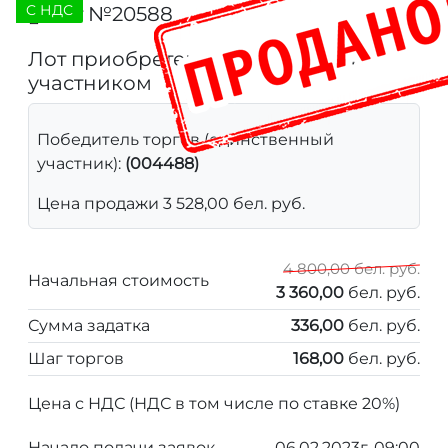
C НДС
Лот №20588
467
Лот приобретен единственным
участником
Победитель торгов (единственный
участник):
(004488)
Цена продажи 3 528,00 бел. руб.
4 800,00 бел. руб.
Начальная стоимость
3 360,00
бел. руб.
Сумма задатка
336,00
бел. руб.
Шаг торгов
168,00
бел. руб.
Цена с НДС (НДС в том числе по ставке 20%)
Начало подачи заявок
06.02.2023г. 09:00