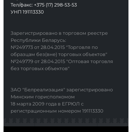
Тел/факс: +375 (17) 298-53-53
УНП 191113330
Зарегистрировано в торговом реестре
Республики Беларусь:
№249773 от 28.04.2015 "Торговля по
образцам без(вне) торговых объектов"
№249779 от 28.04.2015 "Оптовая торговля
без торговых объектов"
ЗАО "Белреализация" зарегистрировано
Минским горисполкомом
18 марта 2009 года в ЕГРЮЛ с
регистрационным номером 191113330