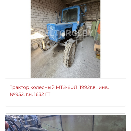
Трактор колесный МТЗ-80Л, 1992г.в., инв.
№952, г.н. 1632 ГТ