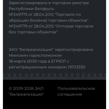
Зарегистрировано в торговом реестре
Республики Беларусь:
№249773 от 28.04.2015 "Торговля по
образцам без(вне) торговых объектов"
№249779 от 28.04.2015 "Оптовая торговля
без торговых объектов"
ЗАО "Белреализация" зарегистрировано
Минским горисполкомом
18 марта 2009 года в ЕГРЮЛ с
регистрационным номером 191113330
© 2009-2026 ЗАО
Пользовательское
"Белреализация"
соглашение