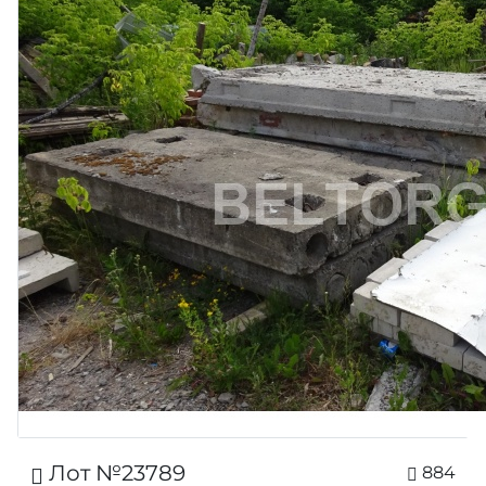
Лот №23789
884