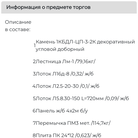
Информация о предмете торгов
Описание
в составе:
Камень 1КБДЛ-ЦП-3-2К декоративный
1
угловой доборный
2
Лестница Лм-1 /79,16кг/
3
Лоток Л16д-8 /0,32/ ж/б
4
Лоток Л2.5-20-30 /0,1/ ж/б
5
Лоток Л5.8.30-150 L=720мм /0,09/ ж/б
6
Панель ж/б 4х2м б/у
7
Перемычка ПМ3 мет. /114,7кг/
8
Плита ПК 24*12 /0,623/ ж/б