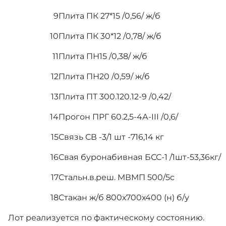
9
Плита ПК 27*15 /0,56/ ж/б
10
Плита ПК 30*12 /0,78/ ж/б
11
Плита ПН15 /0,38/ ж/б
12
Плита ПН20 /0,59/ ж/б
13
Плита ПТ 300.120.12-9 /0,42/
14
Прогон ПРГ 60.2,5-4А-III /0,6/
15
Связь СВ -3/1 шт -716,14 кг
16
Свая буронабивная БСС-1 /1шт-53,36кг/
17
Стальн.в.реш. МВМП 500/5с
18
Стакан ж/б 800х700х400 (н) б/у
Лот реализуется по фактическому состоянию.