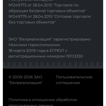
№249773 от 28.04.2015 "Торговля по
образцам без(вне) торговых объектов"
№249779 от 28.04.2015 "Оптовая торговля
без торговых объектов"
ЗАО "Белреализация" зарегистрировано
Минским горисполкомом
18 марта 2009 года в ЕГРЮЛ с
регистрационным номером 191113330
© 2009-2026 ЗАО
Пользовательское
"Белреализация"
соглашение
Политика в отношении обработки
персональных данных